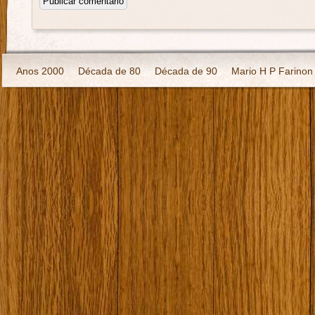
Anos 2000
Década de 80
Década de 90
Mario H P Farinon
Série Livretos Para Chefes
Série Livro da Jângal
Série Ser Es