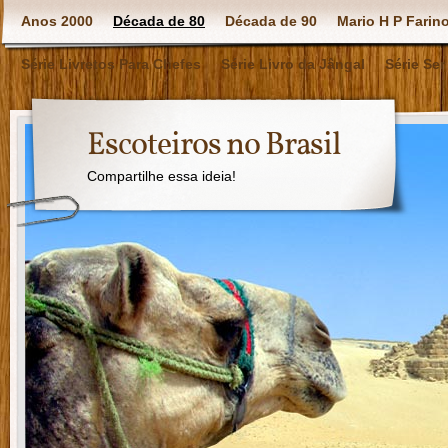
Anos 2000
Década de 80
Década de 90
Mario H P Farin
Série Livretos Para Chefes
Série Livro da Jângal
Série Ser
Escoteiros no Brasil
Compartilhe essa ideia!